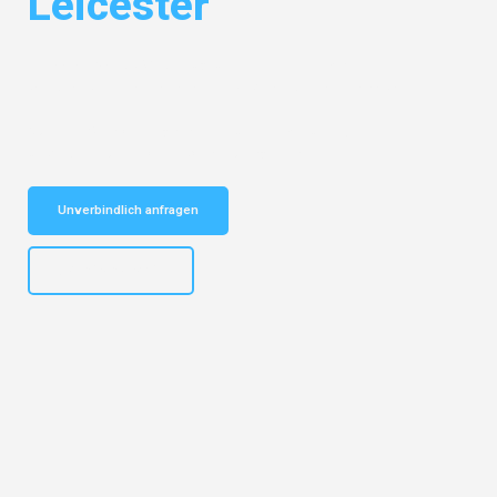
Leicester
Entdecken Sie das
#1 Umzugsunternehmen in Mannheim
– Ihr
vertrauenswürdiger Begleiter für Umzüge Mannheim Leicester!
Schnelle Antwort in garantiert unter 2 Minuten: Jetzt
unverbindlichen Kostenvoranschlag erhalten!
Unverbindlich anfragen
+4915792653317