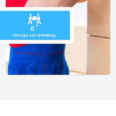
+
0
Umzüge seit Gründung.