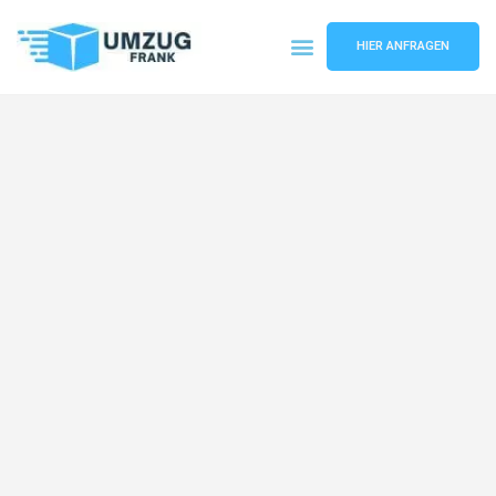
HIER ANFRAGEN
Umzugsunternehmen Mannheim
Umzugsservice Mannheim