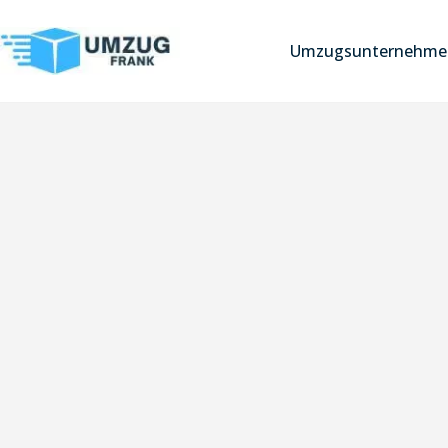
Umzugsunternehme