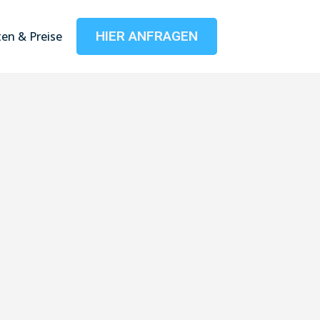
HIER ANFRAGEN
en & Preise