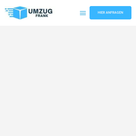
HIER ANFRAGEN
Umzugsunternehmen Mannheim
Umzugsservice Mannheim