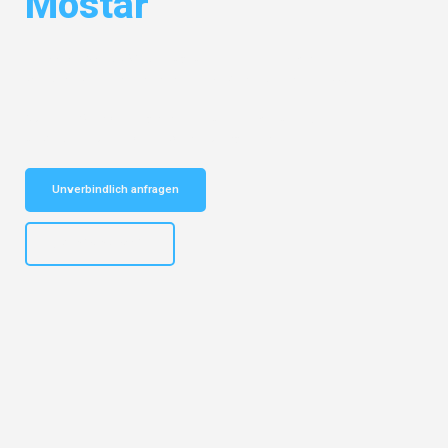
Mostar
Entdecken Sie das
#1 Umzugsunternehmen in Mannheim
– Ihr
vertrauenswürdiger Begleiter für Umzüge Mannheim Mostar!
Schnelle Antwort in garantiert unter 2 Minuten: Jetzt
unverbindlichen Kostenvoranschlag erhalten!
Unverbindlich anfragen
+4915792653317