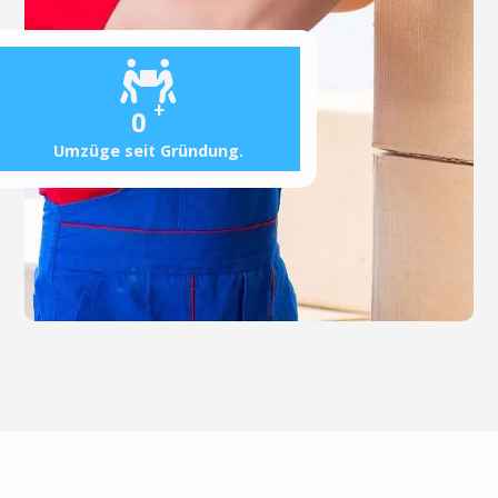
+
0
Umzüge seit Gründung.