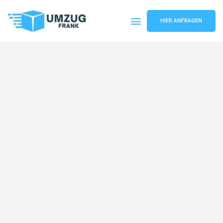
HIER ANFRAGEN
Umzugsunternehmen Mannheim
Umzugsservice Mannheim