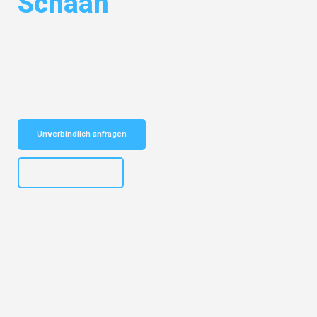
Schaan
Entdecken Sie das
#1 Umzugsunternehmen in Mannheim
– Ihr
vertrauenswürdiger Begleiter für Umzüge Mannheim Schaan!
Schnelle Antwort in garantiert unter 2 Minuten: Jetzt
unverbindlichen Kostenvoranschlag erhalten!
Unverbindlich anfragen
+4915792653317