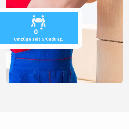
+
0
Umzüge seit Gründung.