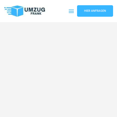
HIER ANFRAGEN
Umzugsunternehmen Mannheim
Umzugsservice Mannheim