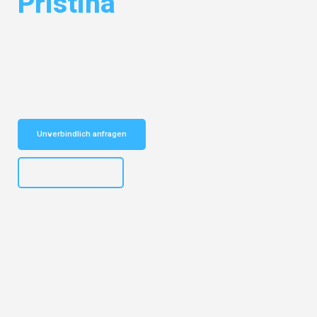
Pristina
Entdecken Sie das
#1 Umzugsunternehmen in Mannheim
– Ihr
vertrauenswürdiger Begleiter für Umzüge Mannheim Pristina!
Schnelle Antwort in garantiert unter 2 Minuten: Jetzt
unverbindlichen Kostenvoranschlag erhalten!
Unverbindlich anfragen
+4915792653317