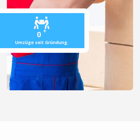
+
0
Umzüge seit Gründung.