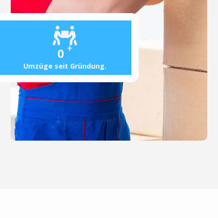
+
0
Umzüge seit Gründung.