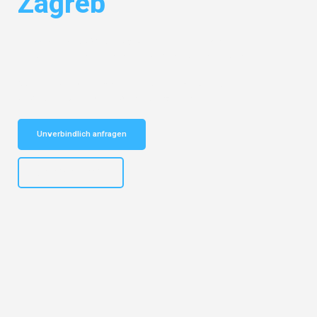
Zagreb
Entdecken Sie das
#1 Umzugsunternehmen in Mannheim
– Ihr
vertrauenswürdiger Begleiter für Umzüge Mannheim Zagreb!
Schnelle Antwort in garantiert unter 2 Minuten: Jetzt
unverbindlichen Kostenvoranschlag erhalten!
Unverbindlich anfragen
+4915792653317