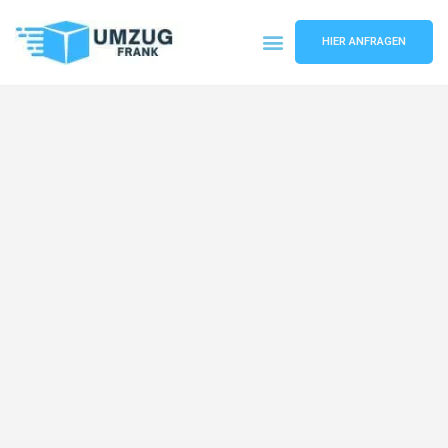
HIER ANFRAGEN
Umzugsunternehmen Mannheim
Umzugsservice Mannheim