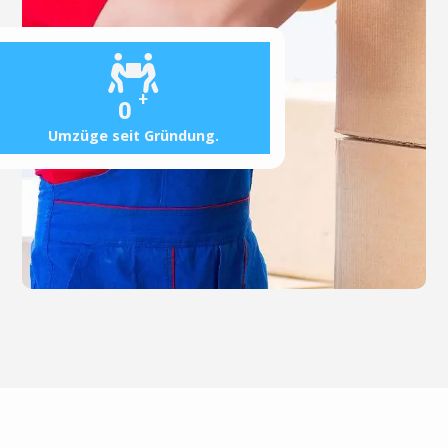
+
0
Umzüge seit Gründung.