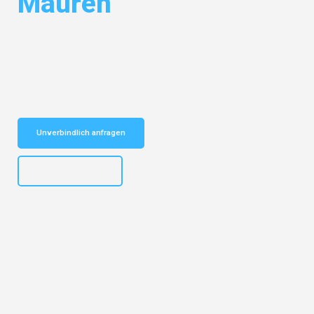
Mauren
Entdecken Sie das
#1 Umzugsunternehmen in Mannheim
– Ihr
vertrauenswürdiger Begleiter für Umzüge Mannheim Mauren!
Schnelle Antwort in garantiert unter 2 Minuten: Jetzt
unverbindlichen Kostenvoranschlag erhalten!
Unverbindlich anfragen
+4915792653317