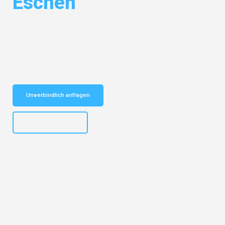
Eschen
Entdecken Sie das
#1 Umzugsunternehmen in Mannheim
– Ihr
vertrauenswürdiger Begleiter für Umzüge Mannheim Eschen!
Schnelle Antwort in garantiert unter 2 Minuten: Jetzt
unverbindlichen Kostenvoranschlag erhalten!
Unverbindlich anfragen
+4915792653317