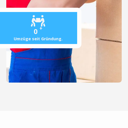
+
0
Umzüge seit Gründung.