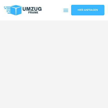
HIER ANFRAGEN
Umzugsunternehmen Mannheim
Umzugsservice Mannheim